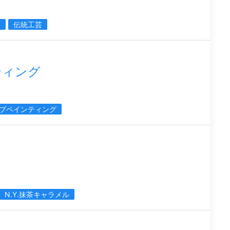
店
伝統工芸
ンティング
ブペインティング
N.Y.抹茶キャラメル