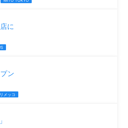
MITO TOKYO
都店に
US
ープン
リメッコ
-」