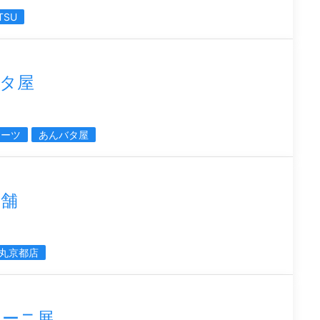
TSU
タ屋
イーツ
あんバタ屋
店舗
丸京都店
リーニ展