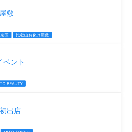
屋敷
下京区
比叡山お化け屋敷
のイベント
TO BEAUTY
都初出店