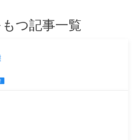
をもつ記事一覧
態
理