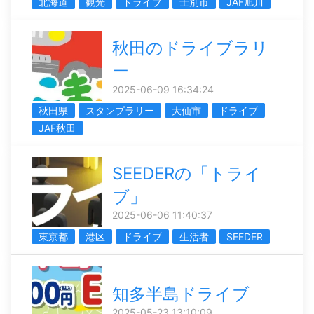
北海道
観光
ドライブ
士別市
JAF旭川
秋田のドライブラリ
ー
2025-06-09 16:34:24
秋田県
スタンプラリー
大仙市
ドライブ
JAF秋田
SEEDERの「トライ
ブ」
2025-06-06 11:40:37
東京都
港区
ドライブ
生活者
SEEDER
知多半島ドライブ
2025-05-23 13:10:09