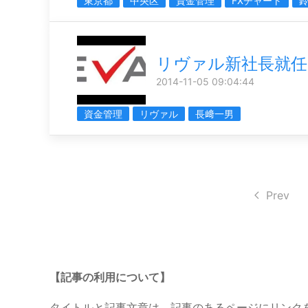
東京都
中央区
資金管理
FXチャート
リヴァル新社長就任
2014-11-05 09:04:44
資金管理
リヴァル
長﨑一男
Prev
【記事の利用について】
タイトルと記事文章は、記事のあるページにリンク