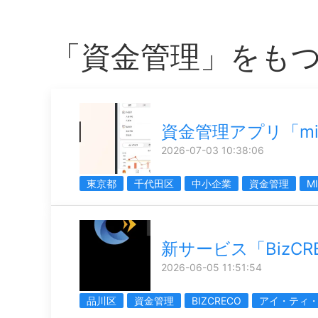
「資金管理」をも
資金管理アプリ「mit
2026-07-03 10:38:06
東京都
千代田区
中小企業
資金管理
M
新サービス「BizCR
2026-06-05 11:51:54
品川区
資金管理
BIZCRECO
アイ・ティ