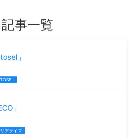
つ記事一覧
osel」
ITOSEL
ECO」
・リアライズ