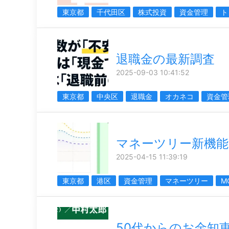
東京都
千代田区
株式投資
資金管理
ト
退職金の最新調査
2025-09-03 10:41:52
東京都
中央区
退職金
オカネコ
資金管
マネーツリー新機能
2025-04-15 11:39:19
東京都
港区
資金管理
マネーツリー
M
50代からのお金知