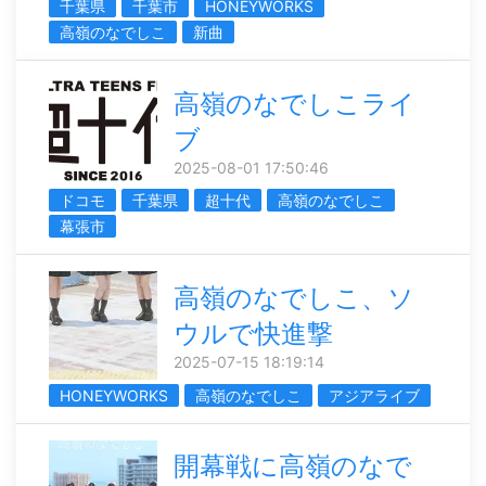
千葉県
千葉市
HONEYWORKS
高嶺のなでしこ
新曲
高嶺のなでしこライ
ブ
2025-08-01 17:50:46
ドコモ
千葉県
超十代
高嶺のなでしこ
幕張市
高嶺のなでしこ、ソ
ウルで快進撃
2025-07-15 18:19:14
HONEYWORKS
高嶺のなでしこ
アジアライブ
開幕戦に高嶺のなで