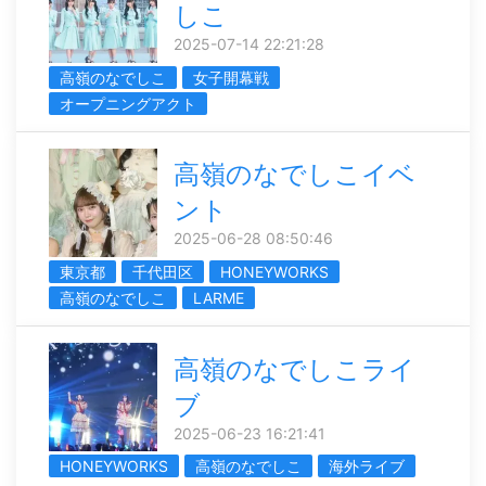
しこ
2025-07-14 22:21:28
高嶺のなでしこ
女子開幕戦
オープニングアクト
高嶺のなでしこイベ
ント
2025-06-28 08:50:46
東京都
千代田区
HONEYWORKS
高嶺のなでしこ
LARME
高嶺のなでしこライ
ブ
2025-06-23 16:21:41
HONEYWORKS
高嶺のなでしこ
海外ライブ