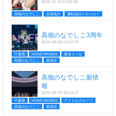
2025-10-10 17:33:09
高嶺のなでしこ
合宿免許
運転免許トロッカ！
高嶺のなでしこ3周年
2025-09-09 03:21:37
千葉県
HONEYWORKS
幕張メッセ
高嶺のなでしこ
幕張市
高嶺のなでしこ新情
報
2025-09-07 20:33:21
千葉県
HONEYWORKS
アイドルグループ
高嶺のなでしこ
幕張市