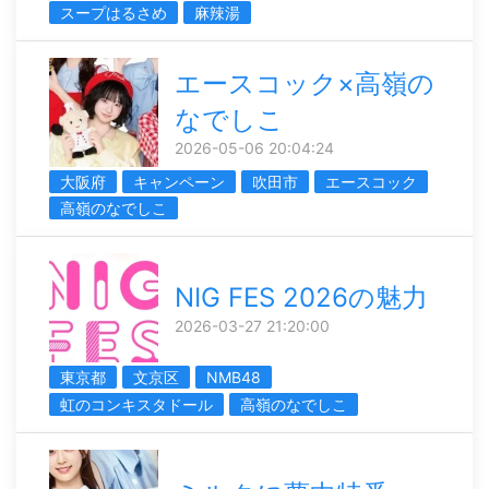
スープはるさめ
麻辣湯
エースコック×高嶺の
なでしこ
2026-05-06 20:04:24
大阪府
キャンペーン
吹田市
エースコック
高嶺のなでしこ
NIG FES 2026の魅力
2026-03-27 21:20:00
東京都
文京区
NMB48
虹のコンキスタドール
高嶺のなでしこ