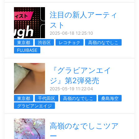
注目の新人アーティ
スト
2025-06-18 12:25:10
東京都
渋谷区
レコチョク
高嶺のなでしこ
FUJIBASE
『グラビアンエイ
ジ』第2弾発売
2025-05-19 11:22:04
東京都
千代田区
高嶺のなでしこ
桑島海空
グラビアンエイジ
高嶺のなでしこツア
ー