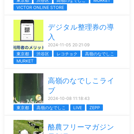
東京都
渋谷区
高嶺のなでしこ
MURKET
VICTOR ONLINE STORE
デジタル整理券の導
入
2024-11-05 20:21:09
東京都
渋谷区
レコチョク
高嶺のなでしこ
MURKET
高嶺のなでしこライ
ブ
2024-10-08 11:18:43
東京都
高嶺のなでしこ
LIVE
ZEPP
酪農フリーマガジン