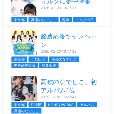
ミルクに夢中特番
2026-02-20 13:35:15
東京都
高嶺のなでしこ
酪農
ミルクの日
酪農応援キャンペー
ン
2026-02-20 13:17:32
東京都
千代田区
高嶺のなでしこ
中央酪農会議
酪農応援
高嶺のなでしこ、初
アルバム1位
2025-12-18 05:22:41
東京都
江東区
HONEYWORKS
アルバム
高嶺のなでしこ