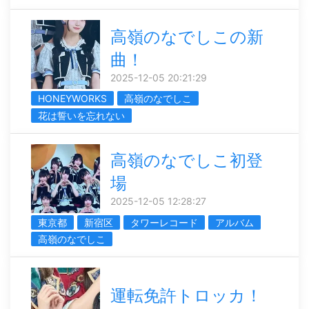
高嶺のなでしこの新
曲！
2025-12-05 20:21:29
HONEYWORKS
高嶺のなでしこ
花は誓いを忘れない
高嶺のなでしこ初登
場
2025-12-05 12:28:27
東京都
新宿区
タワーレコード
アルバム
高嶺のなでしこ
運転免許トロッカ！