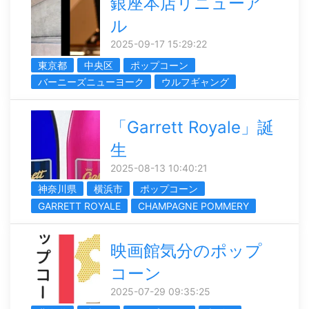
銀座本店リニューア
ル
2025-09-17 15:29:22
東京都
中央区
ポップコーン
バーニーズニューヨーク
ウルフギャング
「Garrett Royale」誕
生
2025-08-13 10:40:21
神奈川県
横浜市
ポップコーン
GARRETT ROYALE
CHAMPAGNE POMMERY
映画館気分のポップ
コーン
2025-07-29 09:35:25