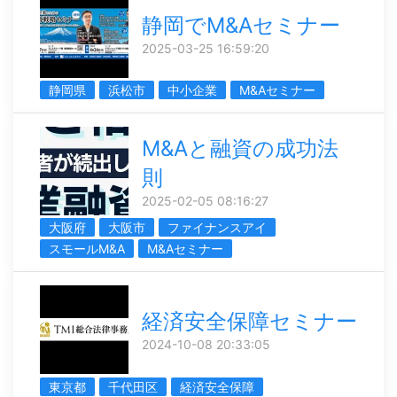
静岡でM&Aセミナー
2025-03-25 16:59:20
静岡県
浜松市
中小企業
M&Aセミナー
M&Aと融資の成功法
則
2025-02-05 08:16:27
大阪府
大阪市
ファイナンスアイ
スモールM&A
M&Aセミナー
経済安全保障セミナー
2024-10-08 20:33:05
東京都
千代田区
経済安全保障