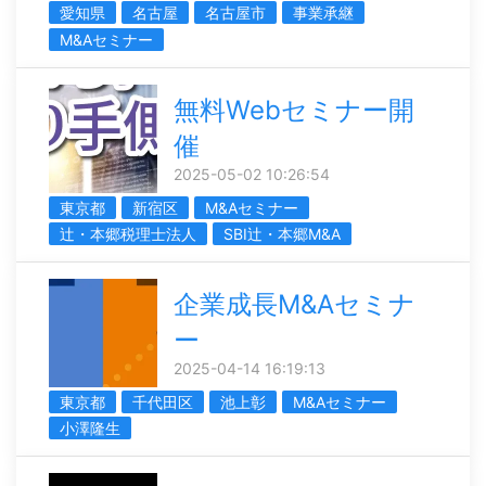
愛知県
名古屋
名古屋市
事業承継
M&Aセミナー
無料Webセミナー開
催
2025-05-02 10:26:54
東京都
新宿区
M&Aセミナー
辻・本郷税理士法人
SBI辻・本郷M&A
企業成長M&Aセミナ
ー
2025-04-14 16:19:13
東京都
千代田区
池上彰
M&Aセミナー
小澤隆生