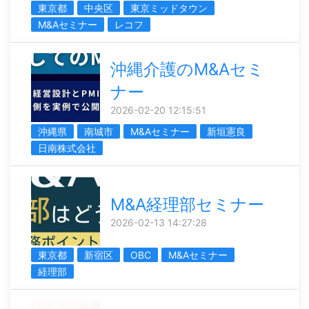
東京都
中央区
東京ミッドタウン
M&Aセミナー
レコフ
沖縄介護のM&Aセミ
ナー
2026-02-20 12:15:51
沖縄県
南城市
M&Aセミナー
新垣憲良
日南株式会社
M&A経理部セミナー
2026-02-13 14:27:28
東京都
新宿区
OBC
M&Aセミナー
経理部