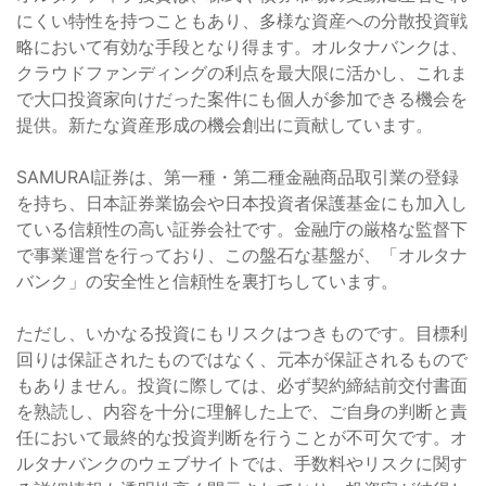
にくい特性を持つこともあり、多様な資産への分散投資戦
略において有効な手段となり得ます。オルタナバンクは、
クラウドファンディングの利点を最大限に活かし、これま
で大口投資家向けだった案件にも個人が参加できる機会を
提供。新たな資産形成の機会創出に貢献しています。
SAMURAI証券は、第一種・第二種金融商品取引業の登録
を持ち、日本証券業協会や日本投資者保護基金にも加入し
ている信頼性の高い証券会社です。金融庁の厳格な監督下
で事業運営を行っており、この盤石な基盤が、「オルタナ
バンク」の安全性と信頼性を裏打ちしています。
ただし、いかなる投資にもリスクはつきものです。目標利
回りは保証されたものではなく、元本が保証されるもので
もありません。投資に際しては、必ず契約締結前交付書面
を熟読し、内容を十分に理解した上で、ご自身の判断と責
任において最終的な投資判断を行うことが不可欠です。オ
ルタナバンクのウェブサイトでは、手数料やリスクに関す