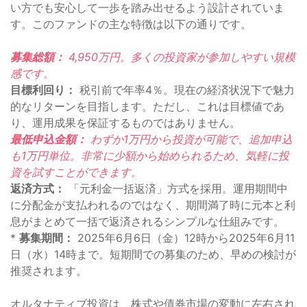
い方でも安心して一歩を踏み出せるよう設計されていま
す。このファンドの主な特徴は以下の通りです。
募集総額：
4,950万円。多くの投資家が参加しやすい規模
感です。
目標利回り：
税引前で年率4％。現在の経済状況下で魅力
的なリターンを目指します。ただし、これは目標値であ
り、運用成果を保証するものではありません。
最低申込金額：
わずか1万円から投資が可能で、追加申込
も1万円単位。非常に少額から始められるため、気軽に投
資を試すことができます。
返済方式：
「元利金一括返済」方式を採用。運用期間中
に分配金が支払われるのではなく、期間満了時に元本と利
息がまとめて一括で返済されるシンプルな仕組みです。
*
募集期間：
2025年6月6日（金）12時から2025年6月11
日（水）14時まで。短期間での募集のため、早めの検討が
推奨されます。
オルタナティブ投資は、株式や債券市場の変動に左右され