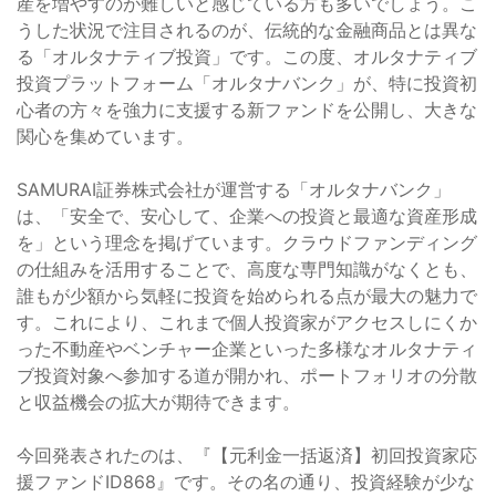
産を増やすのが難しいと感じている方も多いでしょう。こ
うした状況で注目されるのが、伝統的な金融商品とは異な
る「オルタナティブ投資」です。この度、オルタナティブ
投資プラットフォーム「オルタナバンク」が、特に投資初
心者の方々を強力に支援する新ファンドを公開し、大きな
関心を集めています。
SAMURAI証券株式会社が運営する「オルタナバンク」
は、「安全で、安心して、企業への投資と最適な資産形成
を」という理念を掲げています。クラウドファンディング
の仕組みを活用することで、高度な専門知識がなくとも、
誰もが少額から気軽に投資を始められる点が最大の魅力で
す。これにより、これまで個人投資家がアクセスしにくか
った不動産やベンチャー企業といった多様なオルタナティ
ブ投資対象へ参加する道が開かれ、ポートフォリオの分散
と収益機会の拡大が期待できます。
今回発表されたのは、『【元利金一括返済】初回投資家応
援ファンドID868』です。その名の通り、投資経験が少な