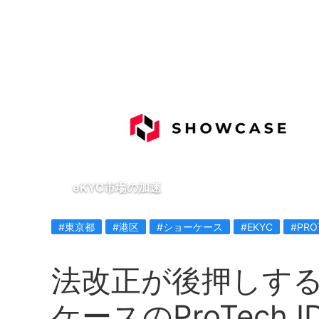
eKYC市場の加速
#東京都
#港区
#ショーケース
#EKYC
#PRO
法改正が後押しする
ケースのProTech I