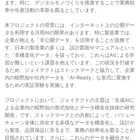
ます。特に、デジタルモノづくりを推進することで業務効
率や生産活動の革新を図るとしています。
本プロジェクトの背景には、インターネット上の公開デー
タを利用する汎用AIの限界があります。特に製造業では、
企業が抱える「非公開データ」を活用することが急務で
す。日本の製造業の多くは、設計図面やマニュアルといっ
た「非構造化データ」を扱っており、これらはAIによる学
習が難しいという課題を抱えています。この状況を打破す
るため、ジェイテクトはストックマークと協力して、企業
内の暗黙知や社内データを「AI-Ready」な形式に変換す
るための実証実験を実施します。
プロジェクトにおいて、ジェイテクトの主題は「生成AIに
よる企業内の暗黙知の形式知化とデータ構造化技術の研究
開発」です。ストックマークとの共創によって、バリュー
チェーン全体に存在する多様なデータを構造化し、設計か
ら製造、品質保証に至るまで、業務の効率化を図ることが
目指されています。さらに、これらのデータを融合させ、