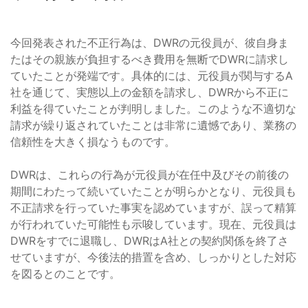
今回発表された不正行為は、DWRの元役員が、彼自身ま
たはその親族が負担するべき費用を無断でDWRに請求し
ていたことが発端です。具体的には、元役員が関与するA
社を通じて、実態以上の金額を請求し、DWRから不正に
利益を得ていたことが判明しました。このような不適切な
請求が繰り返されていたことは非常に遺憾であり、業務の
信頼性を大きく損なうものです。
DWRは、これらの行為が元役員が在任中及びその前後の
期間にわたって続いていたことが明らかとなり、元役員も
不正請求を行っていた事実を認めていますが、誤って精算
が行われていた可能性も示唆しています。現在、元役員は
DWRをすでに退職し、DWRはA社との契約関係を終了さ
せていますが、今後法的措置を含め、しっかりとした対応
を図るとのことです。