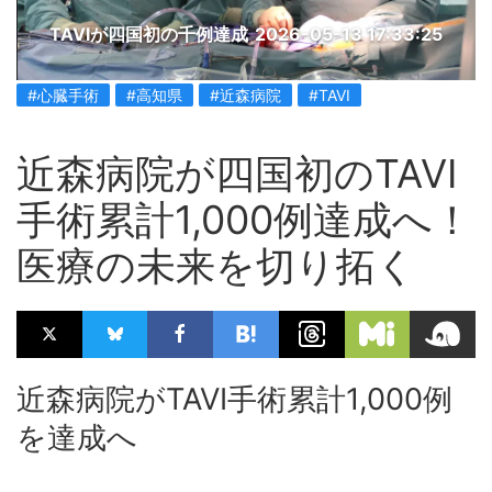
TAVIが四国初の千例達成
2026-05-13 17:33:25
#心臓手術
#高知県
#近森病院
#TAVI
近森病院が四国初のTAVI
手術累計1,000例達成へ！
医療の未来を切り拓く
近森病院がTAVI手術累計1,000例
を達成へ