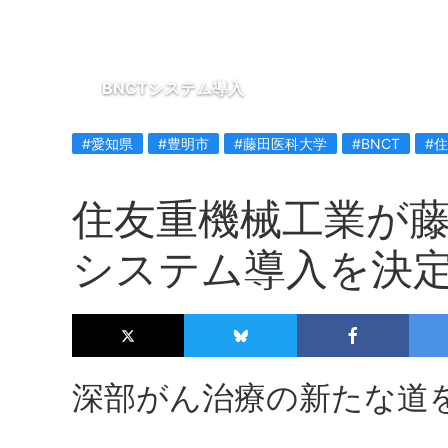
BNCTシステム導入
#愛知県
#豊明市
#藤田医科大学
#BNCT
#
住友重機械工業が藤
システム導入を決
深部がん治療の新たな道