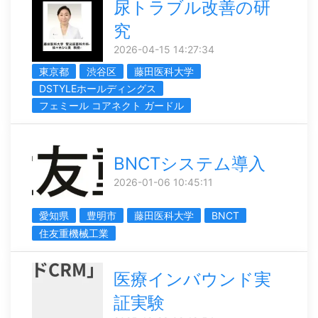
尿トラブル改善の研
究
2026-04-15 14:27:34
東京都
渋谷区
藤田医科大学
DSTYLEホールディングス
フェミール コアネクト ガードル
BNCTシステム導入
2026-01-06 10:45:11
愛知県
豊明市
藤田医科大学
BNCT
住友重機械工業
医療インバウンド実
証実験