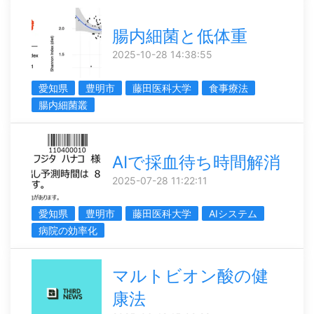
腸内細菌と低体重
2025-10-28 14:38:55
愛知県
豊明市
藤田医科大学
食事療法
腸内細菌叢
AIで採血待ち時間解消
2025-07-28 11:22:11
愛知県
豊明市
藤田医科大学
AIシステム
病院の効率化
マルトビオン酸の健
康法