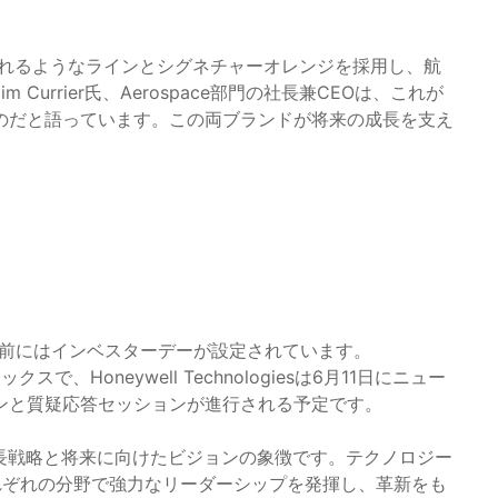
ロゴは、流れるようなラインとシグネチャーオレンジを採用し、航
urrier氏、Aerospace部門の社長兼CEOは、これが
のだと語っています。この両ブランドが将来の成長を支え
その前にはインベスターデーが設定されています。
ックスで、Honeywell Technologiesは6月11日にニュー
ンと質疑応答セッションが進行される予定です。
な成長戦略と将来に向けたビジョンの象徴です。テクノロジー
れぞれの分野で強力なリーダーシップを発揮し、革新をも