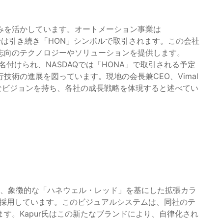
みを活かしています。オートメーション事業は
NASDAQでは引き続き「HON」シンボルで取引されます。この会社
志向のテクノロジーやソリューションを提供します。
e」と名付けられ、NASDAQでは「HONA」で取引される予定
術の進展を図っています。現地の会長兼CEO、Vimal
胆なビジョンを持ち、各社の成長戦略を体現すると述べてい
ドデザインは、象徴的な「ハネウェル・レッド」を基にした拡張カラ
を採用しています。このビジュアルシステムは、同社のテ
す。Kapur氏はこの新たなブランドにより、自律化され