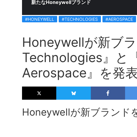
新たなHoneywellブランド
#HONEYWELL
#TECHNOLOGIES
#AEROSPACE
Honeywellが新ブラ
Technologies』と『
Aerospace』を発
Honeywellが新ブラン