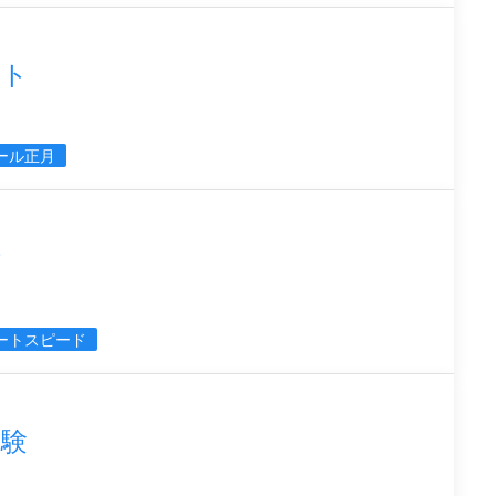
ント
ール正月
街
ートスピード
体験