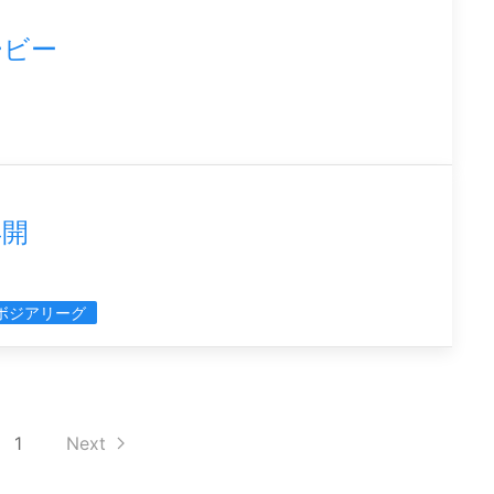
ービー
再開
ボジアリーグ
1
Next