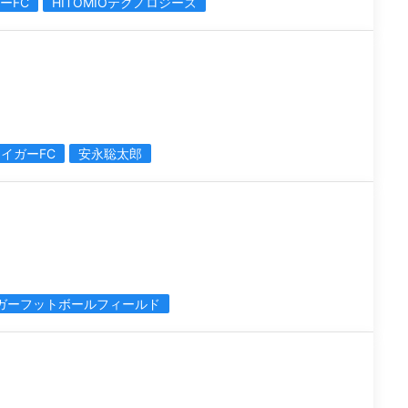
ーFC
HITOMIOテクノロジーズ
イガーFC
安永聡太郎
ガーフットボールフィールド