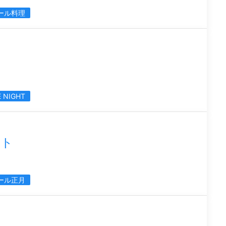
ール料理
E NIGHT
ント
ール正月