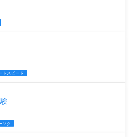
街
ートスピード
体験
ーソク