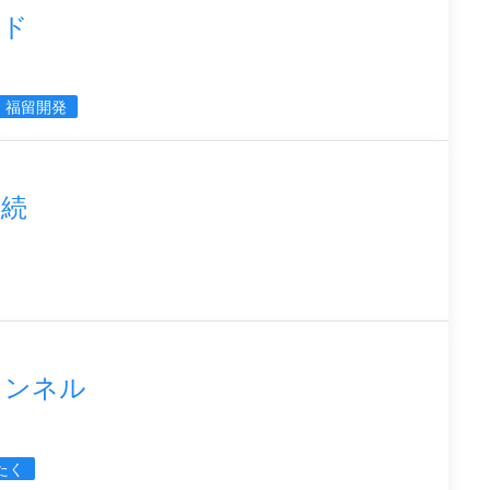
ルド
福留開発
継続
ャンネル
たく