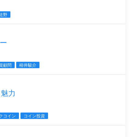
佐野
ー
資顧問
栫井駿介
ン魅力
クコイン
コイン投資