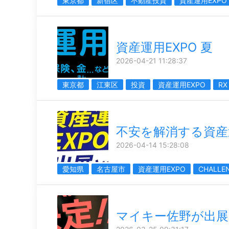
東京都
新宿区
不動産投資
資産運用EXPO
資産運用EXPO 夏
2026-04-21 11:28:37
東京都
江東区
投資
資産運用EXPO
RX
不安を解消する資産運
2026-04-14 15:28:08
愛知県
名古屋市
資産運用EXPO
CHALLE
マイキー佐野が出展