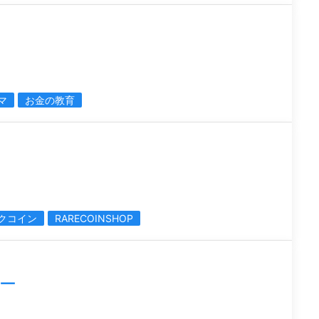
マ
お金の教育
クコイン
RARECOINSHOP
ー