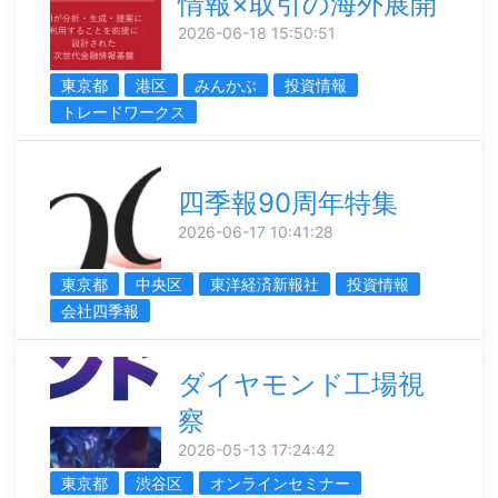
情報×取引の海外展開
2026-06-18 15:50:51
東京都
港区
みんかぶ
投資情報
トレードワークス
四季報90周年特集
2026-06-17 10:41:28
東京都
中央区
東洋経済新報社
投資情報
会社四季報
ダイヤモンド工場視
察
2026-05-13 17:24:42
東京都
渋谷区
オンラインセミナー