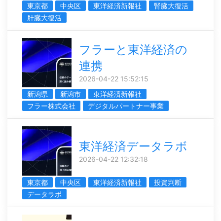
東京都
中央区
東洋経済新報社
腎臓大復活
肝臓大復活
フラーと東洋経済の
連携
2026-04-22 15:52:15
新潟県
新潟市
東洋経済新報社
フラー株式会社
デジタルパートナー事業
東洋経済データラボ
2026-04-22 12:32:18
東京都
中央区
東洋経済新報社
投資判断
データラボ