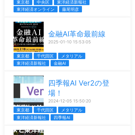
東京都
中央区
東洋経済新報社
東洋経済オンライン
藤尾明彦
金融AI革命最前線
2025-01-10 15:53:05
東京都
千代田区
メタリアル
東洋経済新報社
金融AI
四季報AI Ver2の登
場！
2024-12-05 15:50:20
東京都
千代田区
メタリアル
東洋経済新報社
四季報AI