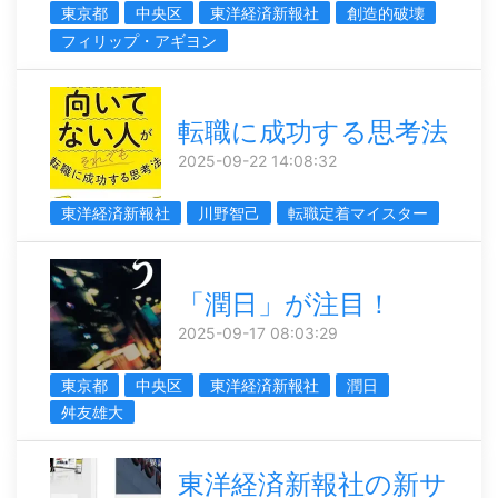
東京都
中央区
東洋経済新報社
創造的破壊
フィリップ・アギヨン
転職に成功する思考法
2025-09-22 14:08:32
東洋経済新報社
川野智己
転職定着マイスター
「潤日」が注目！
2025-09-17 08:03:29
東京都
中央区
東洋経済新報社
潤日
舛友雄大
東洋経済新報社の新サ