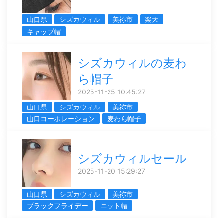
山口県
シズカウィル
美祢市
楽天
キャップ帽
シズカウィルの麦わ
ら帽子
2025-11-25 10:45:27
山口県
シズカウィル
美祢市
山口コーポレーション
麦わら帽子
シズカウィルセール
2025-11-20 15:29:27
山口県
シズカウィル
美祢市
ブラックフライデー
ニット帽