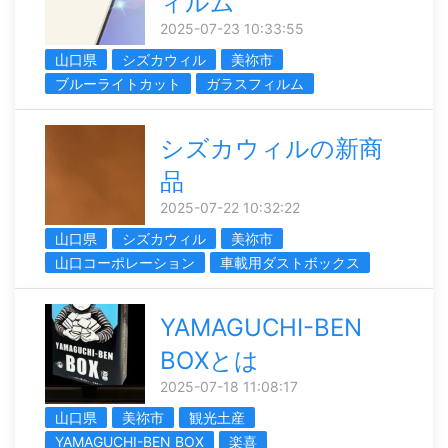
ィルム
2025-07-23 10:33:55
山口県
シズカウィル
美祢市
ブルーライトカット
ガラスフィルム
シズカウィルの新商
品
2025-07-22 10:32:22
山口県
シズカウィル
美祢市
山口コーポレーション
車載用ダストボックス
YAMAGUCHI-BEN
BOXとは
2025-07-18 11:08:17
山口県
美祢市
観光土産
YAMAGUCHI-BEN BOX
楽喜