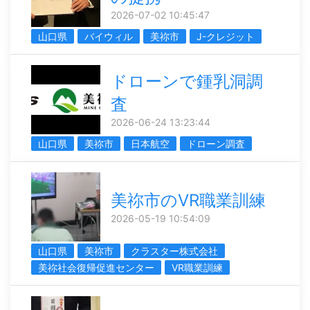
2026-07-02 10:45:47
山口県
バイウィル
美祢市
J-クレジット
ドローンで鍾乳洞調
査
2026-06-24 13:23:44
山口県
美祢市
日本航空
ドローン調査
美祢市のVR職業訓練
2026-05-19 10:54:09
山口県
美祢市
クラスター株式会社
美祢社会復帰促進センター
VR職業訓練