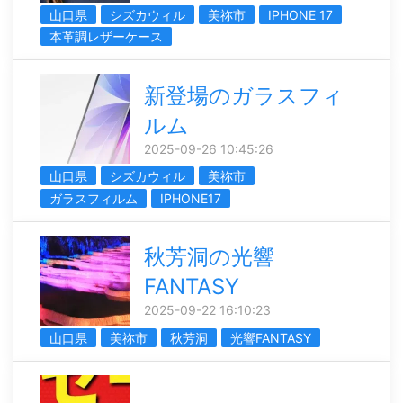
山口県
シズカウィル
美祢市
IPHONE 17
本革調レザーケース
新登場のガラスフィ
ルム
2025-09-26 10:45:26
山口県
シズカウィル
美祢市
ガラスフィルム
IPHONE17
秋芳洞の光響
FANTASY
2025-09-22 16:10:23
山口県
美祢市
秋芳洞
光響FANTASY