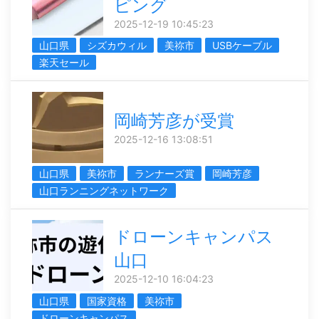
ピング
2025-12-19 10:45:23
山口県
シズカウィル
美祢市
USBケーブル
楽天セール
岡崎芳彦が受賞
2025-12-16 13:08:51
山口県
美祢市
ランナーズ賞
岡崎芳彦
山口ランニングネットワーク
ドローンキャンパス
山口
2025-12-10 16:04:23
山口県
国家資格
美祢市
ドローンキャンパス