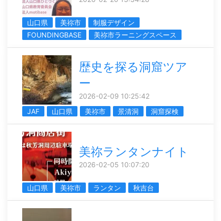
山口県
美祢市
制服デザイン
FOUNDINGBASE
美祢市ラーニングスペース
歴史を探る洞窟ツア
ー
2026-02-09 10:25:42
JAF
山口県
美祢市
景清洞
洞窟探検
美祢ランタンナイト
2026-02-05 10:07:20
山口県
美祢市
ランタン
秋吉台