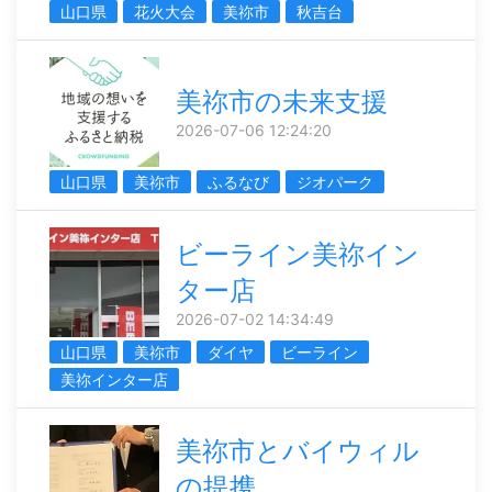
山口県
花火大会
美祢市
秋吉台
美祢市の未来支援
2026-07-06 12:24:20
山口県
美祢市
ふるなび
ジオパーク
ビーライン美祢イン
ター店
2026-07-02 14:34:49
山口県
美祢市
ダイヤ
ビーライン
美祢インター店
美祢市とバイウィル
の提携