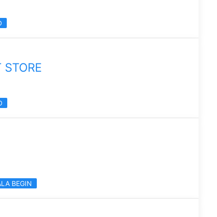
D
 STORE
D
ALA BEGIN