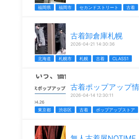
福岡県
福岡市
セカンドストリート
古着
古着卸倉庫札幌
2026-04-21 14:30:36
北海道
札幌市
札幌
古着
CLASS1
古着ポップアップ
2026-04-14 12:30:11
東京都
渋谷区
古着
ポップアップストア
無人古着屋NOTIME