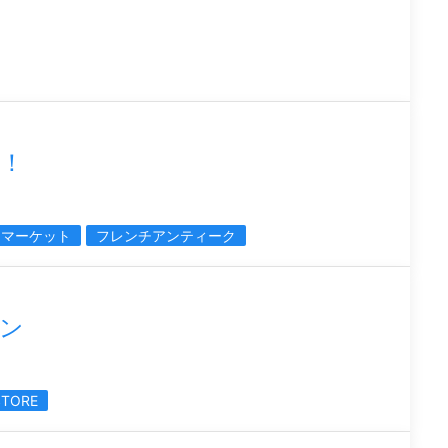
！
クマーケット
フレンチアンティーク
ン
STORE