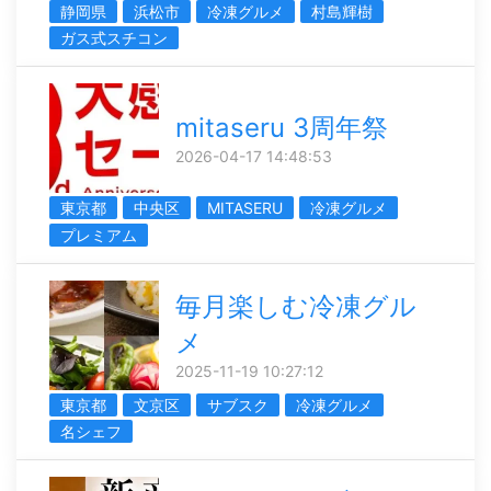
静岡県
浜松市
冷凍グルメ
村島輝樹
ガス式スチコン
mitaseru 3周年祭
2026-04-17 14:48:53
東京都
中央区
MITASERU
冷凍グルメ
プレミアム
毎月楽しむ冷凍グル
メ
2025-11-19 10:27:12
東京都
文京区
サブスク
冷凍グルメ
名シェフ