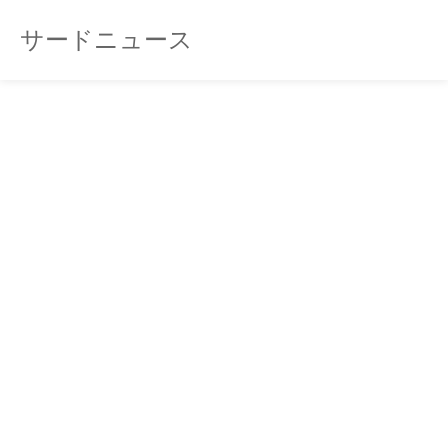
サードニュース