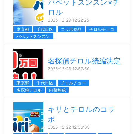
パペットスンスン×チ
ロル
2025-12-29 12:22:25
東京都
千代田区
コラボ商品
チロルチョコ
パペットスンスン
名探偵チロル続編決定
2025-12-23 12:57:50
東京都
千代田区
チロルチョコ
名探偵チロル
内藤煌成
キリとチロルのコラ
ボ
2025-12-22 12:36:35