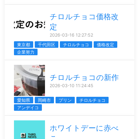
チロルチョコ価格改
定
2026-03-16 12:27:52
東京都
千代田区
チロルチョコ
価格改定
企業努力
チロルチョコの新作
2026-03-10 11:24:45
愛知県
岡崎市
プリン
チロルチョコ
アンデイコ
ホワイトデーに赤べ
こ