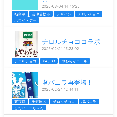
2026-03-04 14:45:25
福島県
会津若松市
デザイン
チロルチョコ
ホワイトデー
チロルチョココラボ
2026-02-24 15:28:02
チロルチョコ
PASCO
やわらかロール
塩バニラ再登場！
2026-02-24 12:44:11
東京都
千代田区
チロルチョコ
塩バニラ
しおバニーちゃん