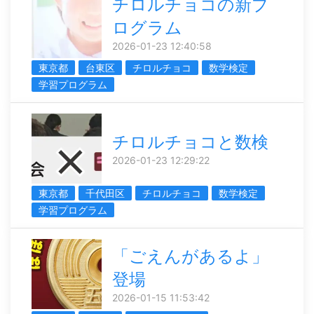
チロルチョコの新プ
ログラム
2026-01-23 12:40:58
東京都
台東区
チロルチョコ
数学検定
学習プログラム
チロルチョコと数検
2026-01-23 12:29:22
東京都
千代田区
チロルチョコ
数学検定
学習プログラム
「ごえんがあるよ」
登場
2026-01-15 11:53:42