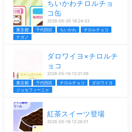
ちいかわチロルチョ
コ缶
2026-05-20 18:24:33
東京都
千代田区
ちいかわ
チロルチョコ
ナガノ
ダロワイヨ×チロルチ
ョコ
2026-05-19 13:21:06
東京都
千代田区
チロルチョコ
ダロワイヨ
ジョセフィーニャ
紅茶スイーツ登場
2026-05-18 12:29:01