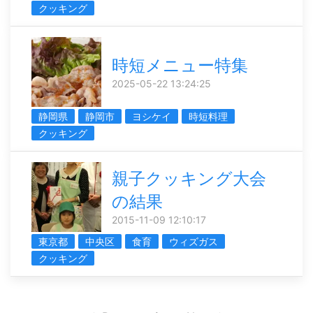
クッキング
時短メニュー特集
2025-05-22 13:24:25
静岡県
静岡市
ヨシケイ
時短料理
クッキング
親子クッキング大会
の結果
2015-11-09 12:10:17
東京都
中央区
食育
ウィズガス
クッキング