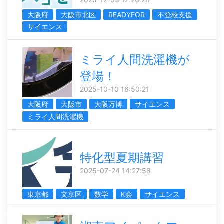
大阪府
大阪市北区
READYFOR
不登校支援
サイエンス
ミライ人間洗濯機が
登場！
2025-10-10 16:50:21
大阪府
大阪市
大阪万博
サイエンス
ミライ人間洗濯機
特化型夏期講習
2025-07-24 14:27:58
東京都
文京区
数学
K会
サイエンス