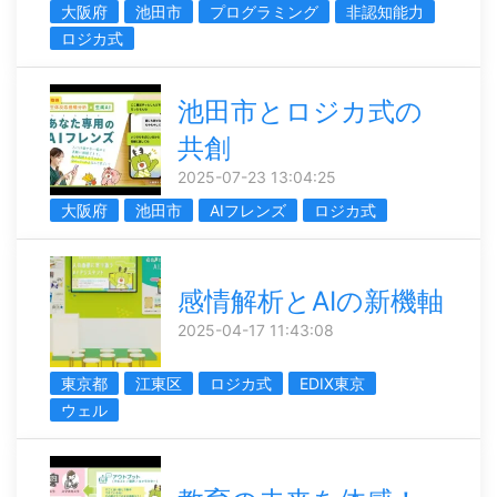
大阪府
池田市
プログラミング
非認知能力
ロジカ式
池田市とロジカ式の
共創
2025-07-23 13:04:25
大阪府
池田市
AIフレンズ
ロジカ式
感情解析とAIの新機軸
2025-04-17 11:43:08
東京都
江東区
ロジカ式
EDIX東京
ウェル