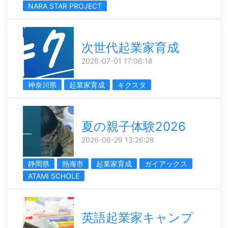
NARA STAR PROJECT
次世代起業家育成
2026-07-01 17:06:18
神奈川県
起業家育成
キクスタ
夏の親子体験2026
2026-06-29 13:26:28
静岡県
熱海市
起業家育成
ガイアックス
ATAMI SCHOLE
英語起業家キャンプ