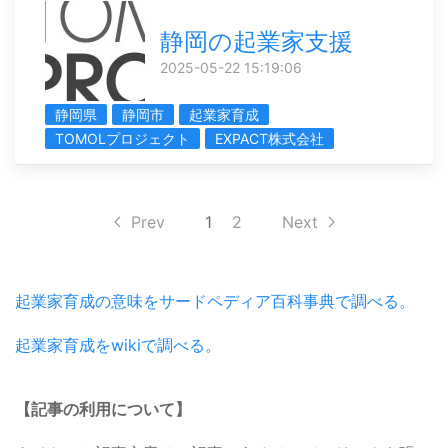
静岡の起業家支援
2025-05-22 15:19:06
静岡県
静岡市
起業家育成
TOMOLプロジェクト
EXPACT株式会社
Prev
1
2
Next
起業家育成の意味をサードペディア百科事典で調べる。
起業家育成をwikiで調べる。
【記事の利用について】