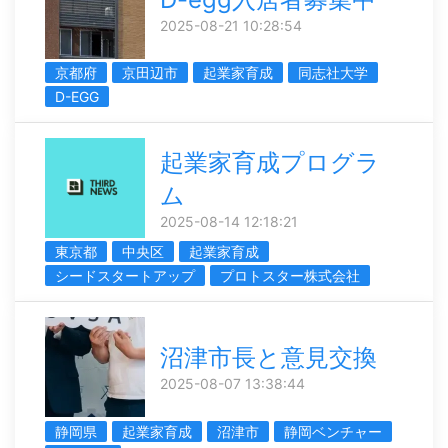
2025-08-21 10:28:54
京都府
京田辺市
起業家育成
同志社大学
D-EGG
起業家育成プログラ
ム
2025-08-14 12:18:21
東京都
中央区
起業家育成
シードスタートアップ
プロトスター株式会社
沼津市長と意見交換
2025-08-07 13:38:44
静岡県
起業家育成
沼津市
静岡ベンチャー