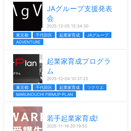
JAグループ支援発表
会
2025-12-05 15:34:30
東京都
千代田区
起業家育成
JAグループ
AGVENTURE
起業家育成プログラ
ム
2025-12-04 10:37:23
東京都
千代田区
起業家育成
ツクリエ
MARUNOUCHI FIRMUP-PLAN
若手起業家育成!
2025-11-16 20:19:55