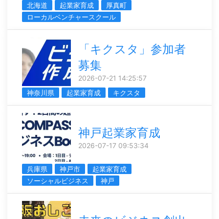
北海道
起業家育成
厚真町
ローカルベンチャースクール
「キクスタ」参加者
募集
2026-07-21 14:25:57
神奈川県
起業家育成
キクスタ
神戸起業家育成
2026-07-17 09:53:34
兵庫県
神戸市
起業家育成
ソーシャルビジネス
神戸