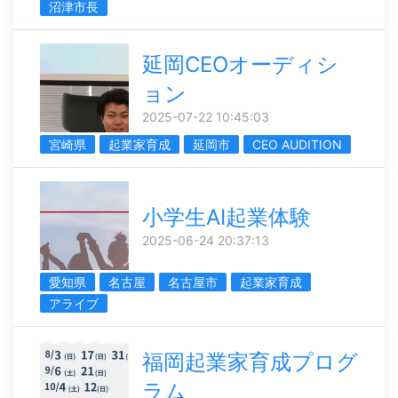
沼津市長
延岡CEOオーディシ
ョン
2025-07-22 10:45:03
宮崎県
起業家育成
延岡市
CEO AUDITION
小学生AI起業体験
2025-06-24 20:37:13
愛知県
名古屋
名古屋市
起業家育成
アライブ
福岡起業家育成プログ
ラム