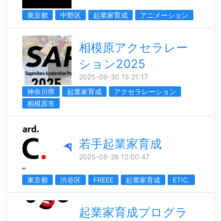
東京都
中野区
起業家育成
アニメーション
相模原アクセラレー
ション2025
2025-09-30 15:21:17
神奈川県
起業家育成
アクセラレーション
相模原市
若手起業家育成
2025-09-26 12:00:47
東京都
渋谷区
FREEE
起業家育成
ETIC.
起業家育成プログラ