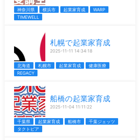
神奈川県
横浜市
起業家育成
WARP
TIMEWELL
札幌で起業家育成
2025-11-11 14:34:18
北海道
札幌市
起業家育成
健康医療
REGACY
船橋の起業家育成
2025-11-04 11:11:22
千葉県
起業家育成
船橋市
千葉ジェッツ
タクトピア