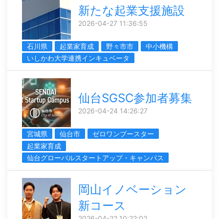
新たな起業支援施設
2026-04-27 11:36:55
石川県
起業家育成
野々市市
中小機構
いしかわ大学連携インキュベータ
仙台SGSC参加者募集
2026-04-24 14:26:27
宮城県
仙台市
ゼロワンブースター
起業家育成
仙台グローバルスタートアップ・キャンパス
岡山イノベーション
新コース
2026-04-22 10:22:02