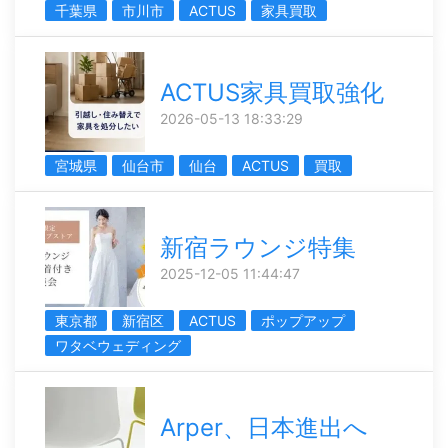
千葉県
市川市
ACTUS
家具買取
ACTUS家具買取強化
2026-05-13 18:33:29
宮城県
仙台市
仙台
ACTUS
買取
新宿ラウンジ特集
2025-12-05 11:44:47
東京都
新宿区
ACTUS
ポップアップ
ワタベウェディング
Arper、日本進出へ