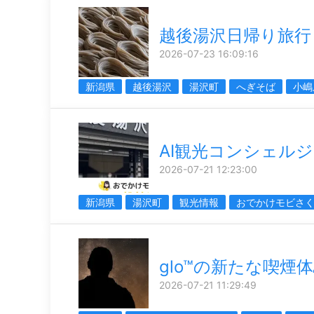
越後湯沢日帰り旅行
2026-07-23 16:09:16
新潟県
越後湯沢
湯沢町
へぎそば
小嶋
AI観光コンシェル
2026-07-21 12:23:00
新潟県
湯沢町
観光情報
おでかけモビさ
glo™の新たな喫煙
2026-07-21 11:29:49