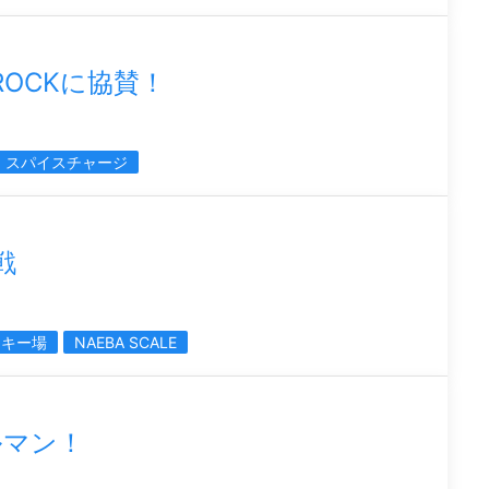
 ROCKに協賛！
スパイスチャージ
戦
スキー場
NAEBA SCALE
ルマン！