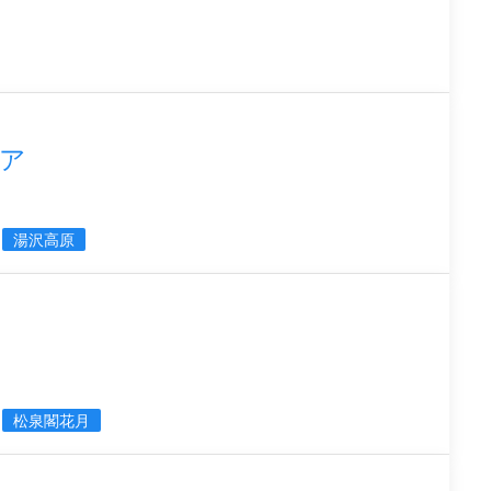
ア
湯沢高原
松泉閣花月