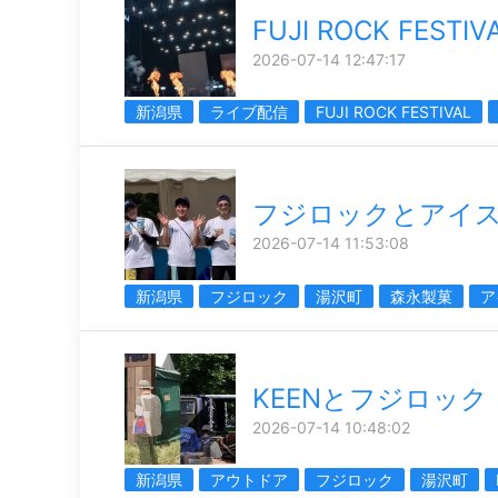
FUJI ROCK FESTIVA
2026-07-14 12:47:17
新潟県
ライブ配信
FUJI ROCK FESTIVAL
フジロックとアイ
2026-07-14 11:53:08
新潟県
フジロック
湯沢町
森永製菓
ア
KEENとフジロック
2026-07-14 10:48:02
新潟県
アウトドア
フジロック
湯沢町