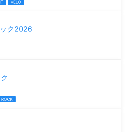
町
VELO
ク2026
ック
I ROCK