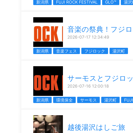
新潟県
FUJI ROCK FESTIVAL
GLO™
湯沢
音楽の祭典！フジロッ
2026-07-17 12:34:49
新潟県
音楽フェス
フジロック
湯沢町
サーモスとフジロ
2026-07-16 12:00:18
新潟県
環境保全
サーモス
湯沢町
FUJ
越後湯沢はしご旅