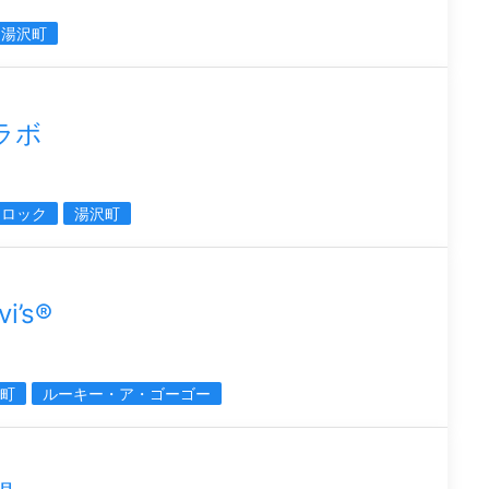
湯沢町
ラボ
ジロック
湯沢町
i’s®
町
ルーキー・ア・ゴーゴー