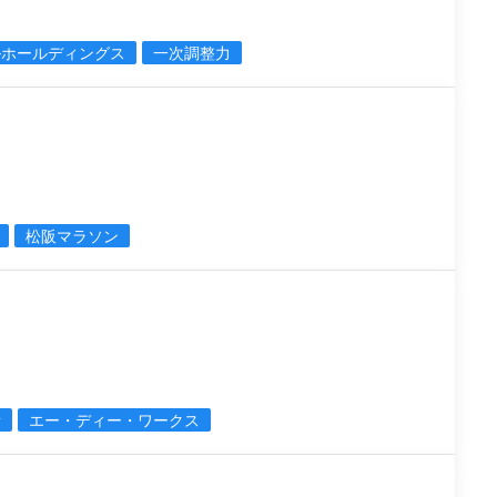
ルホールディングス
一次調整力
松阪マラソン
所
エー・ディー・ワークス