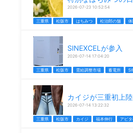
2026-07-23 10:52:54
三重県
松阪市
はちみつ
松治郎の舗
体
SINEXCELが参入
2026-07-14 17:04:20
三重県
松阪市
需給調整市場
蓄電所
S
カイジが三重初上陸
2026-07-14 13:22:32
三重県
松阪市
カイジ
福本伸行
アピタ