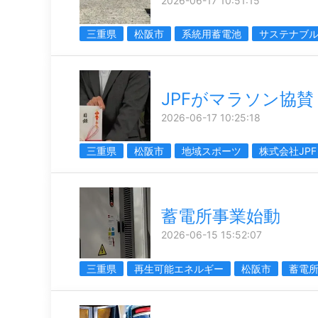
2026-06-17 10:51:15
三重県
松阪市
系統用蓄電池
サステナブ
JPFがマラソン協賛
2026-06-17 10:25:18
三重県
松阪市
地域スポーツ
株式会社JPF
蓄電所事業始動
2026-06-15 15:52:07
三重県
再生可能エネルギー
松阪市
蓄電