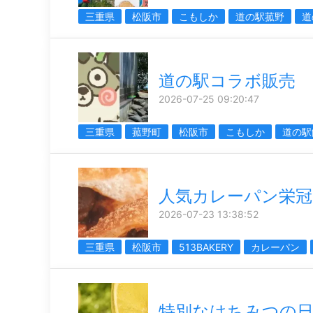
三重県
松阪市
こもしか
道の駅菰野
道
道の駅コラボ販売
2026-07-25 09:20:47
三重県
菰野町
松阪市
こもしか
道の駅
人気カレーパン栄冠
2026-07-23 13:38:52
三重県
松阪市
513BAKERY
カレーパン
特別なはちみつの