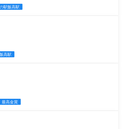
の駅飯高駅
飯高駅
最高金賞
日