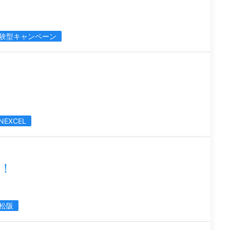
験型キャンペーン
INEXCEL
！
松阪