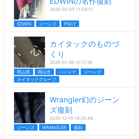
EDWINの名作復刻
2026-02-05 11:59:11
EDWIN
ジーンズ
FNCY
カイタックのものづ
くり
2026-01-30 11:17:26
岡山県
岡山市
パジャマ
ジーンズ
カイタックグループ
Wrangler幻のジーン
ズ復刻
2025-12-10 18:25:49
ジーンズ
WRANGLER
復刻