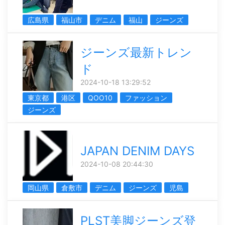
広島県
福山市
デニム
福山
ジーンズ
ジーンズ最新トレン
ド
2024-10-18 13:29:52
東京都
港区
QOO10
ファッション
ジーンズ
JAPAN DENIM DAYS
2024-10-08 20:44:30
岡山県
倉敷市
デニム
ジーンズ
児島
PLST美脚ジーンズ登