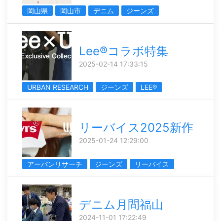
岡山県
岡山市
デニム
ジーンズ
Lee®コラボ特集
2025-02-14 17:33:15
URBAN RESEARCH
ジーンズ
LEE®
リーバイス2025新作
2025-01-24 12:29:00
アーバンリサーチ
ジーンズ
リーバイス
デニム月間福山
2024-11-01 17:22:49