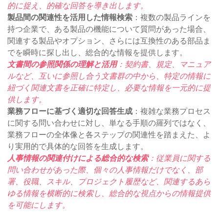
的に捉え、的確な回答を導き出します。
製品間の関連性を活用した情報検索
：複数の製品ラインを
持つ企業で、ある製品の機能について質問があった場合、
関連する製品やオプション、さらには互換性のある部品ま
でを瞬時に探し出し、総合的な情報を提供します。
文書間の参照関係の理解と活用
：契約書、規定、マニュア
ルなど、互いに参照し合う文書群の中から、特定の情報に
紐づく関連文書を正確に特定し、必要な情報を一元的に提
供します。
業務フローに基づく適切な回答生成
：複雑な業務プロセス
に関する問い合わせに対し、単なる手順の羅列ではなく、
業務フローの全体像と各ステップの関連性を踏まえた、よ
り実用的で具体的な回答を生成します。
人事情報の関連付けによる総合的な検索
：従業員に関する
問い合わせがあった際、個々の人事情報だけでなく、部
署、役職、スキル、プロジェクト履歴など、関連するあら
ゆる情報を横断的に検索し、総合的な視点からの情報提供
を可能にします。