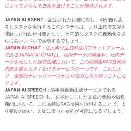
によってさらなる進化を遂げることが期待されます。
JAPAN AI AGENT
：設定された目標に対し、AIが自ら思
考しタスクを実行するこのシステムは、より正確で文脈を
理解した行動が可能となり、日常的なタスクの自動化をさ
らに高いレベルで実現するでしょう。
JAPAN AI CHAT
：法人向け生成AI活用プラットフォーム
であるJAPAN AI CHATは、社内データの検索や、社内デ
ータを元にした回答生成において、この高精度RAG技術の
恩恵を最も大きく受けるサービスの一つです。これによ
り、企業のナレッジベースがより強力な力を持つことにな
ります。
JAPAN AI SPEECH
：議事録自動生成サービスである
JAPAN AI SPEECHも、文字起こしした文章の要約や編集
機能において、この高精度RAG技術を活用することで、よ
り精度の高い、文脈に沿った要約が可能になるでしょう。