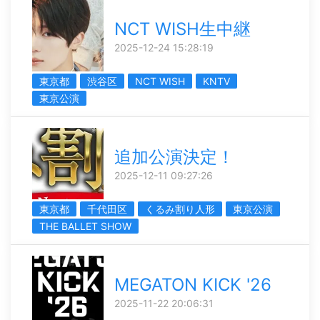
NCT WISH生中継
2025-12-24 15:28:19
東京都
渋谷区
NCT WISH
KNTV
東京公演
追加公演決定！
2025-12-11 09:27:26
東京都
千代田区
くるみ割り人形
東京公演
THE BALLET SHOW
MEGATON KICK '26
2025-11-22 20:06:31