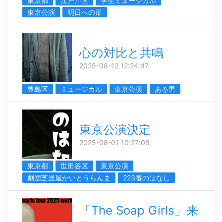
東京都
江戸川区
学生ミュージカル
東京公演
明日への扉
心の対比と共鳴
2025-08-12 12:24:47
豊島区
ミュージカル
東京公演
ある男
東京公演決定
2025-08-01 10:27:08
東京都
世田谷区
東京公演
劇団芝居屋かいとうらんま
223番のはなし
「The Soap Girls」来