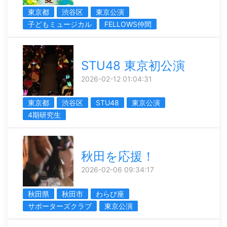
東京都
渋谷区
東京公演
子どもミュージカル
FELLOWS仲間
STU48 東京初公演
2026-02-12 01:04:31
東京都
渋谷区
STU48
東京公演
4期研究生
秋田を応援！
2026-02-06 09:34:17
秋田県
秋田市
わらび座
サポーターズクラブ
東京公演