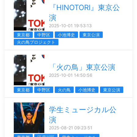
『HINOTORI』東京公
演
2025-10-01 19:53:13
東京都
中野区
小池博史
東京公演
火の鳥プロジェクト
「火の鳥」東京公演
2025-10-01 14:50:56
東京都
中野区
火の鳥
小池博史
東京公演
学生ミュージカル公
演
2025-08-21 09:23:51