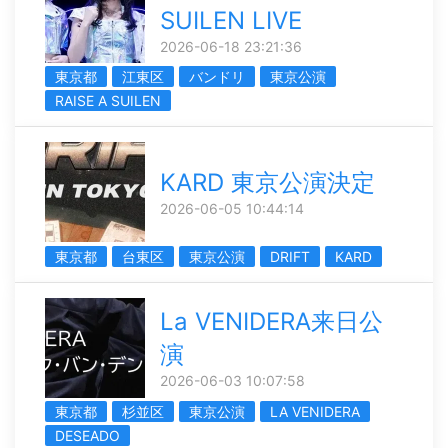
SUILEN LIVE
2026-06-18 23:21:36
東京都
江東区
バンドリ
東京公演
RAISE A SUILEN
KARD 東京公演決定
2026-06-05 10:44:14
東京都
台東区
東京公演
DRIFT
KARD
La VENIDERA来日公
演
2026-06-03 10:07:58
東京都
杉並区
東京公演
LA VENIDERA
DESEADO