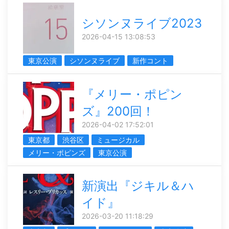
シソンヌライブ2023
2026-04-15 13:08:53
東京公演
シソンヌライブ
新作コント
『メリー・ポピン
ズ』200回！
2026-04-02 17:52:01
東京都
渋谷区
ミュージカル
メリー・ポピンズ
東京公演
新演出『ジキル＆ハ
イド』
2026-03-20 11:18:29