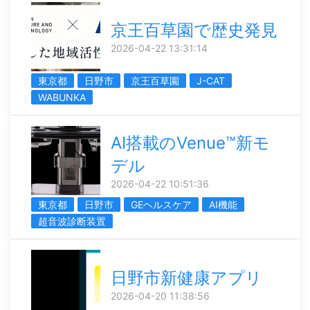
京王百草園で歴史発見
2026-04-22 13:31:14
東京都
日野市
京王百草園
J-CAT
WABUNKA
AI搭載のVenue™新モ
デル
2026-04-22 10:51:36
東京都
日野市
GEヘルスケア
AI機能
超音波診断装置
日野市新健康アプリ
2026-04-20 11:38:56