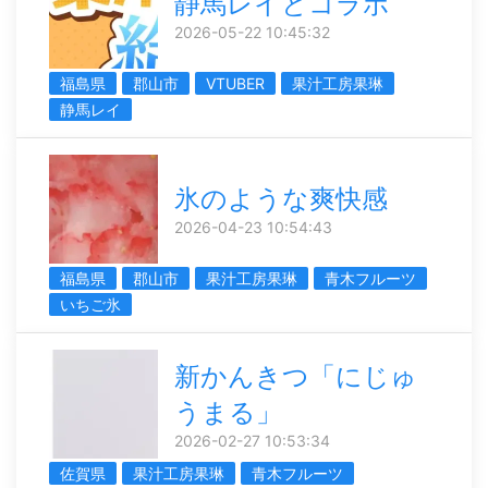
静馬レイとコラボ
2026-05-22 10:45:32
福島県
郡山市
VTUBER
果汁工房果琳
静馬レイ
氷のような爽快感
2026-04-23 10:54:43
福島県
郡山市
果汁工房果琳
青木フルーツ
いちご氷
新かんきつ「にじゅ
うまる」
2026-02-27 10:53:34
佐賀県
果汁工房果琳
青木フルーツ