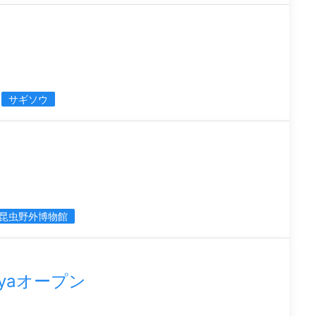
サギソウ
昆虫野外博物館
oyaオープン