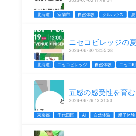
2026-07-02 11:49:04
北海道
室蘭市
自然体験
クルハウス
夏
ニセコビレッジの
2026-06-30 13:55:28
北海道
ニセコビレッジ
自然体験
ニセコ
五感の感受性を育む
2026-06-29 13:31:53
東京都
千代田区
AI
自然体験
親子体験