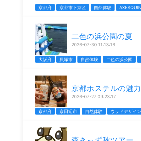
京都府
京都市下京区
自然体験
AXESQUI
二色の浜公園の夏
2026-07-30 11:13:16
大阪府
貝塚市
自然体験
二色の浜公園
京都ホステルの魅力
2026-07-27 09:23:17
京都府
京田辺市
自然体験
ウッドデザイ
森きっず秋ツアー