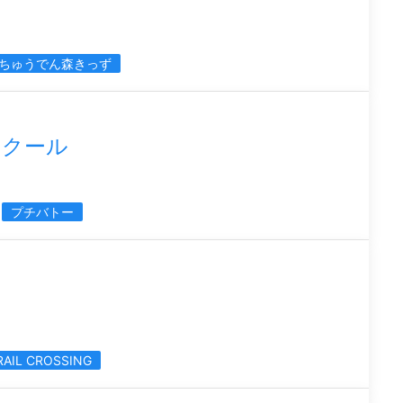
ちゅうでん森きっず
スクール
プチバトー
RAIL CROSSING