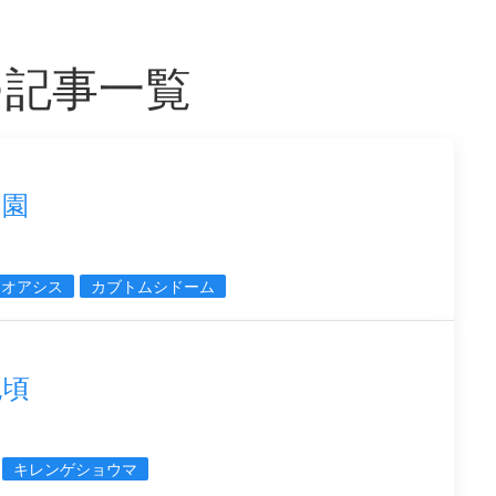
つ記事一覧
開園
イオアシス
カブトムシドーム
見頃
キレンゲショウマ