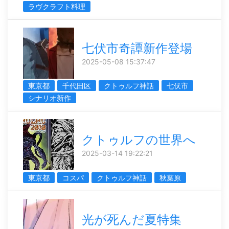
ラヴクラフト料理
七伏市奇譚新作登場
2025-05-08 15:37:47
東京都
千代田区
クトゥルフ神話
七伏市
シナリオ新作
クトゥルフの世界へ
2025-03-14 19:22:21
東京都
コスパ
クトゥルフ神話
秋葉原
光が死んだ夏特集