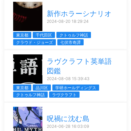
新作ホラーシナリオ
2024-08-20 18:29:24
東京都
千代田区
クトゥルフ神話
クラウド・ジョーズ
七伏市奇譚
ラヴクラフト英単語
図鑑
2024-08-08 15:39:43
東京都
品川区
学研ホールディングス
クトゥルフ神話
ラヴクラフト
呪禍に沈む島
2024-06-28 16:03:09