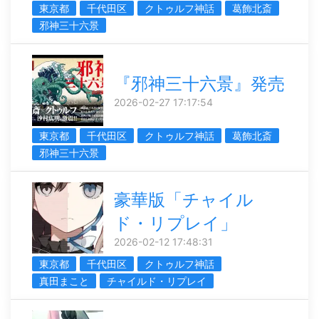
東京都
千代田区
クトゥルフ神話
葛飾北斎
邪神三十六景
『邪神三十六景』発売
2026-02-27 17:17:54
東京都
千代田区
クトゥルフ神話
葛飾北斎
邪神三十六景
豪華版「チャイル
ド・リプレイ」
2026-02-12 17:48:31
東京都
千代田区
クトゥルフ神話
真田まこと
チャイルド・リプレイ