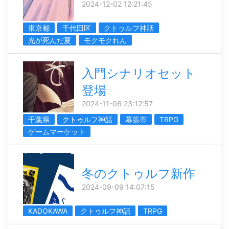
2024-12-02 12:21:45
東京都
千代田区
クトゥルフ神話
光が死んだ夏
モクモクれん
入門シナリオセット
登場
2024-11-06 23:12:57
千葉県
クトゥルフ神話
幕張市
TRPG
ゲームマーケット
冬のクトゥルフ新作
2024-09-09 14:07:15
KADOKAWA
クトゥルフ神話
TRPG