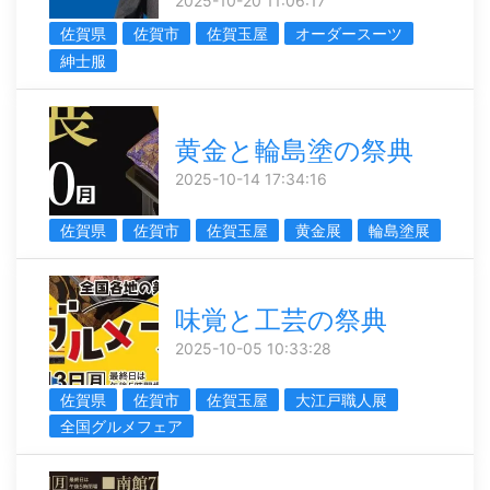
2025-10-20 11:06:17
佐賀県
佐賀市
佐賀玉屋
オーダースーツ
紳士服
黄金と輪島塗の祭典
2025-10-14 17:34:16
佐賀県
佐賀市
佐賀玉屋
黄金展
輪島塗展
味覚と工芸の祭典
2025-10-05 10:33:28
佐賀県
佐賀市
佐賀玉屋
大江戸職人展
全国グルメフェア