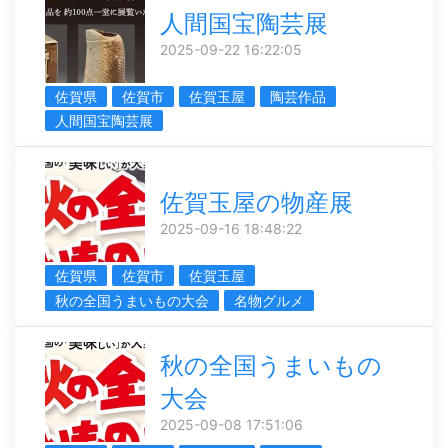
人間国宝陶芸展
2025-09-22 16:22:05
佐賀県
佐賀市
佐賀玉屋
陶芸作品
人間国宝陶芸展
佐賀玉屋の物産展
2025-09-16 18:48:22
佐賀県
佐賀市
佐賀玉屋
秋の全国うまいもの大会
名物グルメ
秋の全国うまいもの
大会
2025-09-08 17:51:06