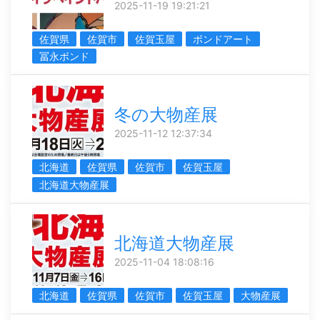
2025-11-19 19:21:21
佐賀県
佐賀市
佐賀玉屋
ボンドアート
冨永ボンド
冬の大物産展
2025-11-12 12:37:34
北海道
佐賀県
佐賀市
佐賀玉屋
北海道大物産展
北海道大物産展
2025-11-04 18:08:16
北海道
佐賀県
佐賀市
佐賀玉屋
大物産展