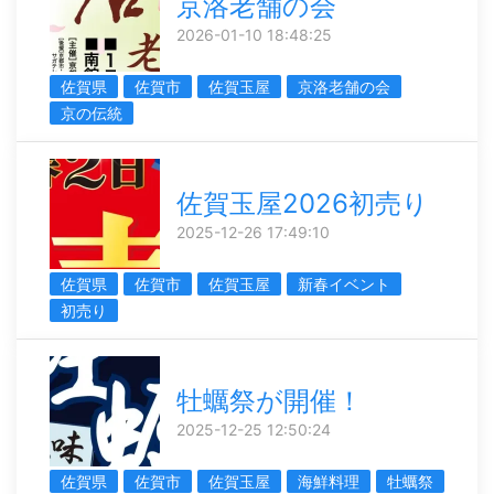
京洛老舗の会
2026-01-10 18:48:25
佐賀県
佐賀市
佐賀玉屋
京洛老舗の会
京の伝統
佐賀玉屋2026初売り
2025-12-26 17:49:10
佐賀県
佐賀市
佐賀玉屋
新春イベント
初売り
牡蠣祭が開催！
2025-12-25 12:50:24
佐賀県
佐賀市
佐賀玉屋
海鮮料理
牡蠣祭