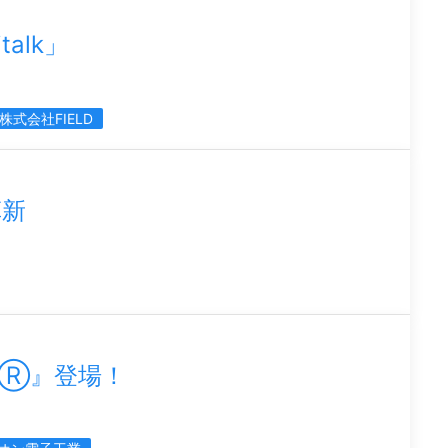
alk」
株式会社FIELD
革新
コ）Ⓡ』登場！