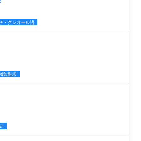
チ・クレオール語
機能翻訳
E1