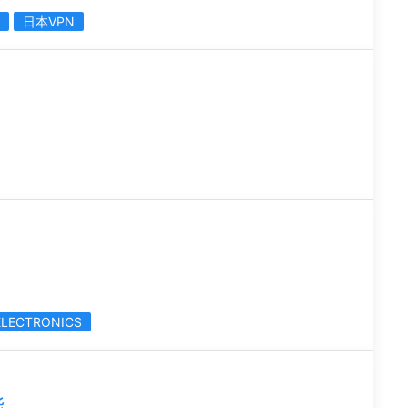
日本VPN
ELECTRONICS
能