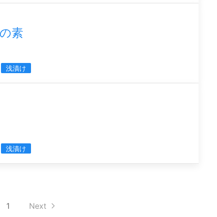
の素
浅漬け
浅漬け
1
Next