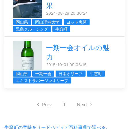
果
2024-08-29 20:36:24
岡山県
岡山理科大学
ヨット実習
黒島クルージング
牛窓町
一期一会オイルの魅
力
2015-10-01 09:06:15
岡山県
一期一会
日本オリーブ
牛窓町
エキストラバージンオリーブ
Prev
1
Next
牛窓町の意味をサードペディア百科事典で調べる。