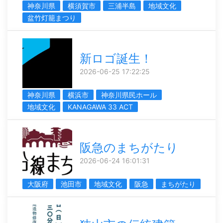
神奈川県
横須賀市
三浦半島
地域文化
盆竹灯籠まつり
新ロゴ誕生！
2026-06-25 17:22:25
神奈川県
横浜市
神奈川県民ホール
地域文化
KANAGAWA 33 ACT
阪急のまちがたり
2026-06-24 16:01:31
大阪府
池田市
地域文化
阪急
まちがたり