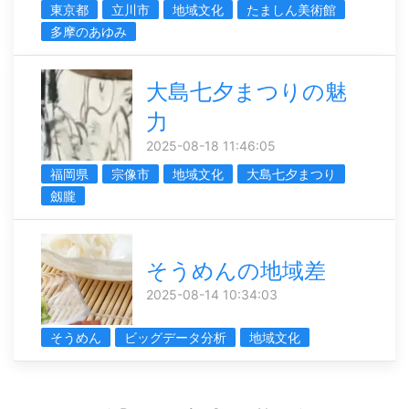
東京都
立川市
地域文化
たましん美術館
多摩のあゆみ
大島七夕まつりの魅
力
2025-08-18 11:46:05
福岡県
宗像市
地域文化
大島七夕まつり
劔朧
そうめんの地域差
2025-08-14 10:34:03
そうめん
ビッグデータ分析
地域文化