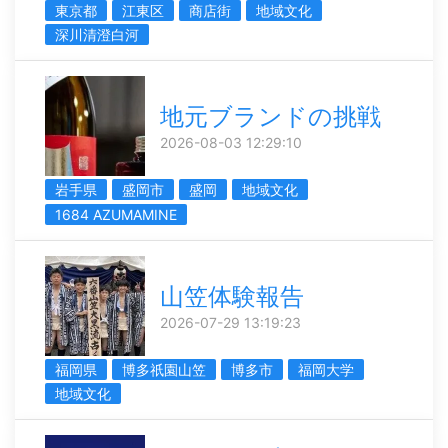
東京都
江東区
商店街
地域文化
深川清澄白河
地元ブランドの挑戦
2026-08-03 12:29:10
岩手県
盛岡市
盛岡
地域文化
1684 AZUMAMINE
山笠体験報告
2026-07-29 13:19:23
福岡県
博多祇園山笠
博多市
福岡大学
地域文化