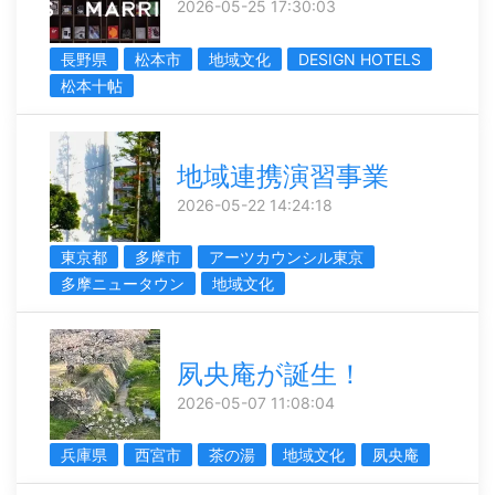
2026-05-25 17:30:03
長野県
松本市
地域文化
DESIGN HOTELS
松本十帖
地域連携演習事業
2026-05-22 14:24:18
東京都
多摩市
アーツカウンシル東京
多摩ニュータウン
地域文化
夙央庵が誕生！
2026-05-07 11:08:04
兵庫県
西宮市
茶の湯
地域文化
夙央庵