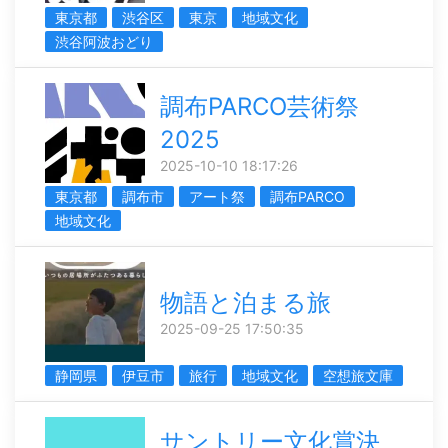
東京都
渋谷区
東京
地域文化
渋谷阿波おどり
調布PARCO芸術祭
2025
2025-10-10 18:17:26
東京都
調布市
アート祭
調布PARCO
地域文化
物語と泊まる旅
2025-09-25 17:50:35
静岡県
伊豆市
旅行
地域文化
空想旅文庫
サントリー文化賞決