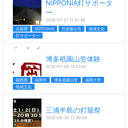
NIPPONIA灯サポータ
ー
2026-07-27 11:21:46
兵庫県
NIPPONIA
丹波篠山市
地域文化
灯サポーター
博多祇園山笠体験
2026-07-08 14:53:07
福岡県
福岡市
博多祇園山笠
福岡大学
地域文化
三浦半島の灯籠祭
2026-06-30 12:49:58