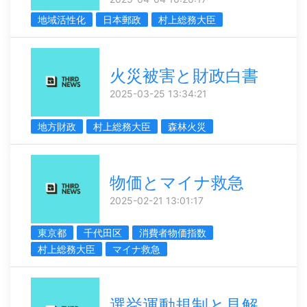
地域活性化
日本郵政
村上総務大臣
火災被害と財政白書
2025-03-25 13:34:21
地方財政
村上総務大臣
森林火災
物価とマイナ救急
2025-02-21 13:01:17
東京都
千代田区
消費者物価指数
村上総務大臣
マイナ救急
選挙運動規制と見解