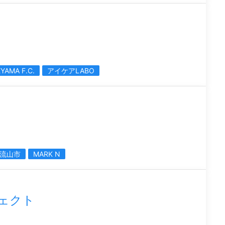
YAMA F.C.
アイケアLABO
流山市
MARK N
ジェクト