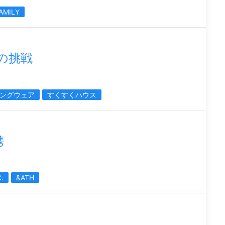
AMILY
C.の挑戦
ングウェア
すくすくハウス
携
.
&ATH
ト