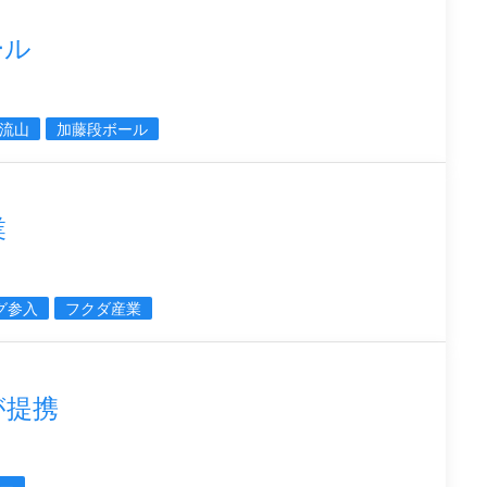
ール
流山
加藤段ボール
業
グ参入
フクダ産業
が提携