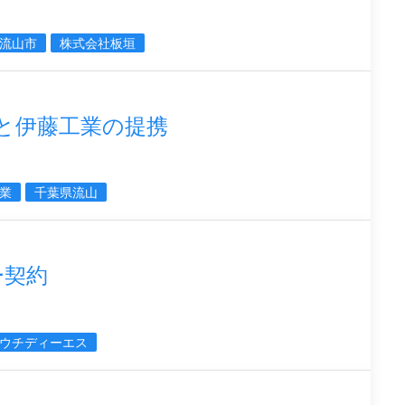
流山市
株式会社板垣
.C.と伊藤工業の提携
業
千葉県流山
ー契約
ウチディーエス