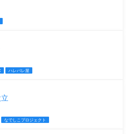
携
C
ハレバレ屋
設立
なでしこプロジェクト