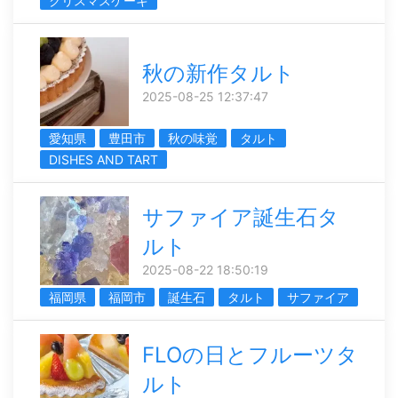
クリスマスケーキ
秋の新作タルト
2025-08-25 12:37:47
愛知県
豊田市
秋の味覚
タルト
DISHES AND TART
サファイア誕生石タ
ルト
2025-08-22 18:50:19
福岡県
福岡市
誕生石
タルト
サファイア
FLOの日とフルーツタ
ルト