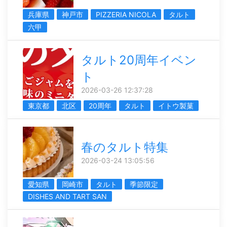
兵庫県
神戸市
PIZZERIA NICOLA
タルト
六甲
タルト20周年イベン
ト
2026-03-26 12:37:28
東京都
北区
20周年
タルト
イトウ製菓
春のタルト特集
2026-03-24 13:05:56
愛知県
岡崎市
タルト
季節限定
DISHES AND TART SAN