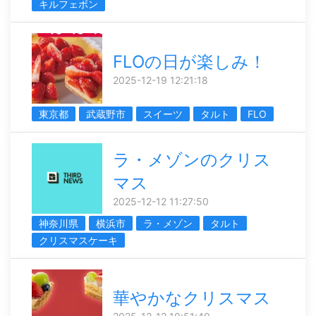
キルフェボン
FLOの日が楽しみ！
2025-12-19 12:21:18
東京都
武蔵野市
スイーツ
タルト
FLO
ラ・メゾンのクリス
マス
2025-12-12 11:27:50
神奈川県
横浜市
ラ・メゾン
タルト
クリスマスケーキ
華やかなクリスマス