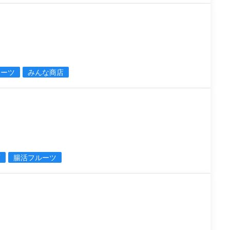
イーツ
みんな商店
ェ
店
腸活フルーツ