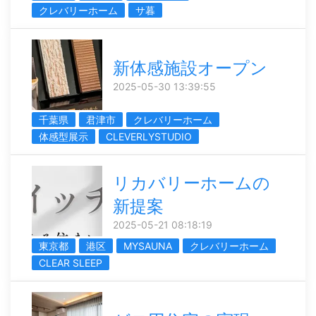
クレバリーホーム
サ暮
新体感施設オープン
2025-05-30 13:39:55
千葉県
君津市
クレバリーホーム
体感型展示
CLEVERLYSTUDIO
リカバリーホームの
新提案
2025-05-21 08:18:19
東京都
港区
MYSAUNA
クレバリーホーム
CLEAR SLEEP