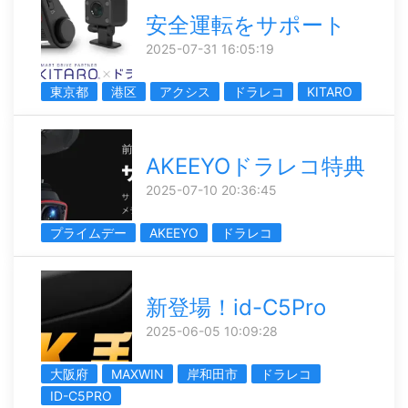
安全運転をサポート
2025-07-31 16:05:19
東京都
港区
アクシス
ドラレコ
KITARO
AKEEYOドラレコ特典
2025-07-10 20:36:45
プライムデー
AKEEYO
ドラレコ
新登場！id-C5Pro
2025-06-05 10:09:28
大阪府
MAXWIN
岸和田市
ドラレコ
ID-C5PRO