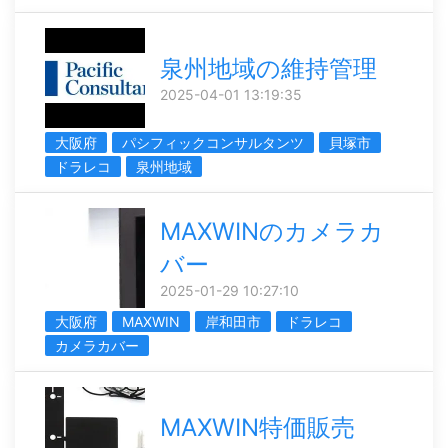
泉州地域の維持管理
2025-04-01 13:19:35
大阪府
パシフィックコンサルタンツ
貝塚市
ドラレコ
泉州地域
MAXWINのカメラカ
バー
2025-01-29 10:27:10
大阪府
MAXWIN
岸和田市
ドラレコ
カメラカバー
MAXWIN特価販売