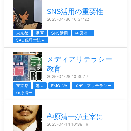
SNS活用の重要性
2025-04-30 10:34:22
東京都
港区
SNS活用
榊󠄀原清一
SAO税理士法人
メディアリテラシー
教育
2025-04-28 10:39:17
東京都
港区
EMOLVA
メディアリテラシー
榊󠄀原清一
榊󠄀原清一が主宰に
2025-04-14 10:38:16