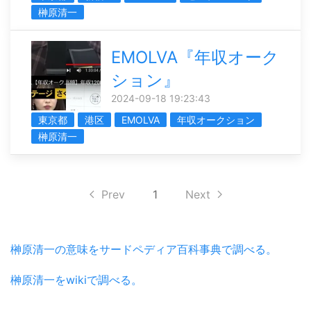
榊󠄀原清一
EMOLVA『年収オーク
ション』
2024-09-18 19:23:43
東京都
港区
EMOLVA
年収オークション
榊󠄀原清一
Prev
1
Next
榊󠄀原清一の意味をサードペディア百科事典で調べる。
榊󠄀原清一をwikiで調べる。