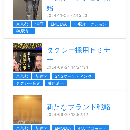
始
2024-11-05 22:45:23
東京都
港区
EMOLVA
年収オークション
榊󠄀原清一
タクシー採用セミナ
ー
2024-09-24 14:24:34
東京都
新宿区
SNSマーケティング
タクシー業界
榊󠄀原清一
新たなブランド戦略
2024-09-20 13:52:42
東京都
新宿区
EMOLVA
セルプロモート