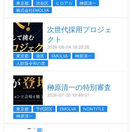
東京都
渋谷区
ヒロアカ
榊󠄀原清一
株式会社EMOLVA
次世代採用プロジェ
クト
2026-08-04 19:20:26
東京都
港区
EMOLVA
榊󠄀原清一
人財版令和の虎
榊󠄀原清一の特別審査
2026-07-30 19:49:51
東京都
千代田区
EMOLVA
NONTITLE
榊󠄀原清一