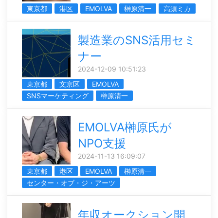
東京都
港区
EMOLVA
榊󠄀原清一
高須ミカ
製造業のSNS活用セミ
ナー
2024-12-09 10:51:23
東京都
文京区
EMOLVA
SNSマーケティング
榊󠄀原清一
EMOLVA榊󠄀原氏が
NPO支援
2024-11-13 16:09:07
東京都
港区
EMOLVA
榊󠄀原清一
センター・オブ・ジ・アーツ
年収オークション開