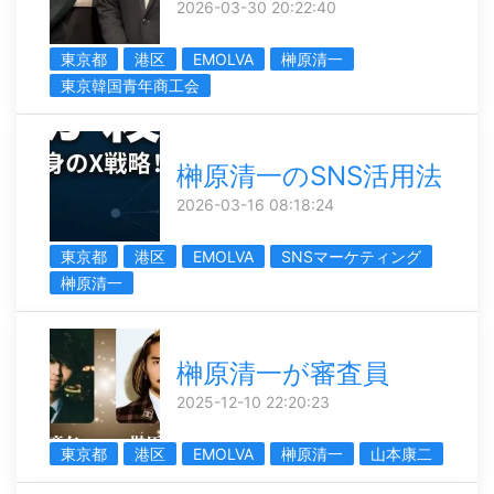
2026-03-30 20:22:40
東京都
港区
EMOLVA
榊󠄀原清一
東京韓国青年商工会
榊󠄀原清一のSNS活用法
2026-03-16 08:18:24
東京都
港区
EMOLVA
SNSマーケティング
榊󠄀原清一
榊󠄀原清一が審査員
2025-12-10 22:20:23
東京都
港区
EMOLVA
榊󠄀原清一
山本康二