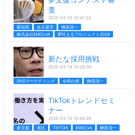
査
2025-03-25 10:41:32
愛知県
名古屋市
榊󠄀原清一
株式会社EMOLVA
夢叶えるプロジェクト2024
新たな採用挑戦
2025-03-14 10:39:30
SNSマーケティング
令和の虎
榊󠄀原清一
TikTokトレンドセミ
ナー
2025-03-10 10:40:20
東京都
港区
TIKTOK
EMOLVA
榊󠄀原清一