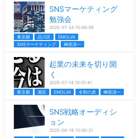
SNSマーケティング
勉強会
2025-07-24 10:46:39
東京都
品川区
EMOLVA
SNSマーケティング
榊󠄀原清一
起業の未来を切り開
く
2025-07-14 10:31:41
東京都
港区
EMOLVA
令和の虎
榊󠄀原清一
SNS戦略オーディシ
ョン
2025-06-18 10:40:31