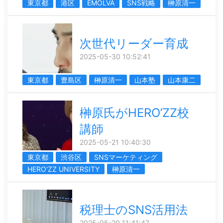
東京都
港区
EMOLVA
SNS戦略
榊󠄀原清一
次世代リーダー育成
2025-05-30 10:52:41
東京都
豊島区
榊󠄀原清一
山本塾
山本康二
榊󠄀原氏がHERO’ZZ校
講師
2025-05-21 10:40:30
東京都
渋谷区
SNSマーケティング
HERO'ZZ UNIVERSITY
榊󠄀原清一
税理士のSNS活用法
2025-05-20 11:41:47