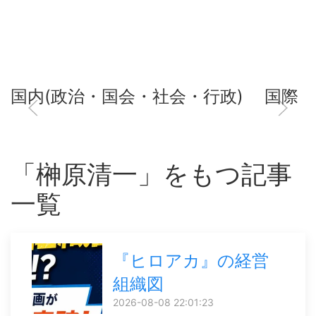
国内(政治・国会・社会・行政)
国際
「榊󠄀原清一」をもつ記事
一覧
『ヒロアカ』の経営
組織図
2026-08-08 22:01:23