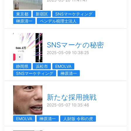
東京都
新宿区
SNSマーケティング
榊󠄀原清一
ペンデル税理士法人
SNSマーケの秘密
2025-05-09 10:38:25
静岡県
浜松市
EMOLVA
SNSマーケティング
榊󠄀原清一
新たな採用挑戦
2025-05-07 10:35:46
EMOLVA
榊󠄀原清一
人財版 令和の虎