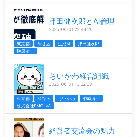
津田健次郎とAI倫理
2026-06-01 22:48:26
東京都
渋谷区
生成AI
津田健次郎
榊󠄀原清一
ちいかわ経営組織
2026-06-01 10:22:29
東京都
渋谷区
ちいかわ
榊󠄀原清一
株式会社EMOLVA
経営者交流会の魅力