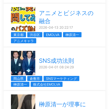
アニメとビジネスの
融合
2026-04-13 20:22:17
東京都
渋谷区
EMOLVA
榊󠄀原清一
アニメキャラ
SNS成功法則
2026-04-01 08:24:29
岡山県
倉敷市
SNSマーケティング
榊󠄀原清一
株式会社EMOLVA
榊󠄀原清一が理事に