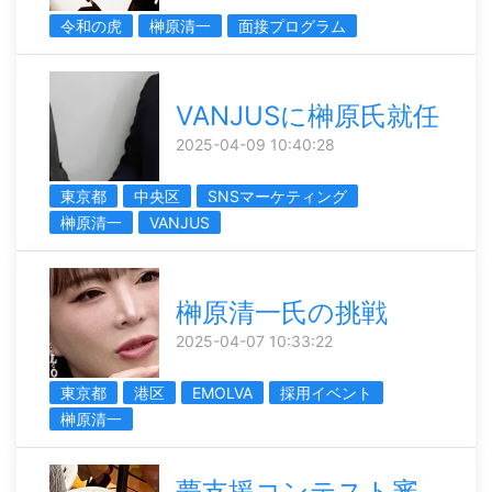
令和の虎
榊󠄀原清一
面接プログラム
VANJUSに榊󠄀原氏就任
2025-04-09 10:40:28
東京都
中央区
SNSマーケティング
榊󠄀原清一
VANJUS
榊󠄀原清一氏の挑戦
2025-04-07 10:33:22
東京都
港区
EMOLVA
採用イベント
榊󠄀原清一
夢支援コンテスト審