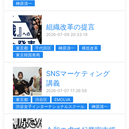
榊󠄀原清一
組織改革の提言
2026-07-09 20:33:19
東京都
千代田区
榊󠄀原清一
構造改革
東京韓国青商
SNSマーケティング
講義
2026-07-07 17:26:56
東京都
渋谷区
EMOLVA
渋谷女子インターナショナルスクール
榊󠄀原清一