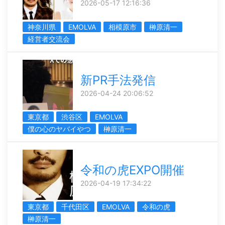
2026-05-17 12:16:36
神奈川県
EMOLVA
相模原市
榊󠄀原清一
経営者交流会
新PR手法発信
2026-04-24 20:06:52
東京都
渋谷区
EMOLVA
僕の心のヤバイやつ
榊󠄀原清一
令和の虎EXPO開催
2026-04-19 17:34:22
東京都
千代田区
EMOLVA
令和の虎
榊󠄀原清一